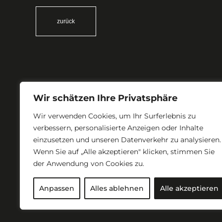
zurück
Wir schätzen Ihre Privatsphäre
Wir verwenden Cookies, um Ihr Surferlebnis zu
verbessern, personalisierte Anzeigen oder Inhalte
einzusetzen und unseren Datenverkehr zu analysieren.
Wenn Sie auf „Alle akzeptieren" klicken, stimmen Sie
der Anwendung von Cookies zu.
Anpassen
Alles ablehnen
Alle akzeptieren
Kontakt
|
Impressum
|
Datenschutz